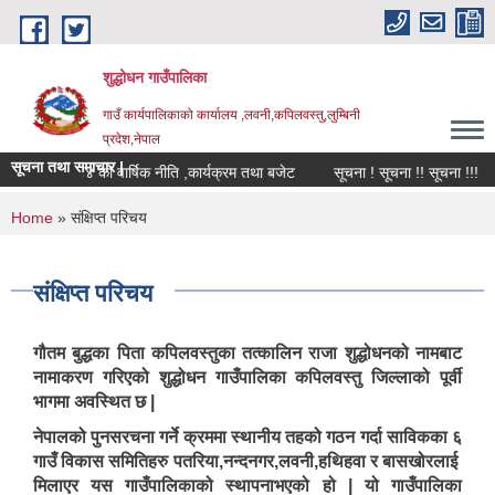
Skip to main content
शुद्धोधन गाउँपालिका
गाउँ कार्यपालिकाको कार्यालय ,लवनी,कपिलवस्तु,लुम्बिनी
प्रदेश,नेपाल
सूचना तथा समाचार |
आ.व.२०८३/८४ को वार्षिक नीति ,कार्यक्रम तथा बजेट
सूचना ! सूचना !! सूचना !!!
You are here
Home
» संक्षिप्त परिचय
संक्षिप्त परिचय
गौतम बुद्धका पिता कपिलवस्तुका तत्कालिन राजा शुद्धोधनको नामबाट
नामाकरण गरिएको शुद्धोधन गाउँपालिका कपिलवस्तु जिल्लाको पूर्वी
भागमा अवस्थित छ |
नेपालको पुनसरचना गर्ने क्रममा स्थानीय तहको गठन गर्दा साविकका ६
गाउँ विकास समितिहरु पतरिया,नन्दनगर,लवनी,हथिहवा र बासखोरलाई
मिलाएर यस गाउँपालिकाको स्थापनाभएको हो | यो गाउँपालिका