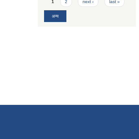
Pages
1
2
next ›
last »
अन्य