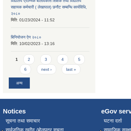
विद्यालय प्राम्भिक बालविकास शिक्षक तथा विद्यालय
सहायक कर्मचारी ( लेखापाल) छनौट सम्बन्धि कार्यविधि,
२०८०
मिति:
01/23/2024 - 11:52
बिनियोजन ऐन २०८०
मिति:
10/02/2023 - 13:16
Pages
1
2
3
4
5
6
next ›
last »
अन्य
Notices
eGov serv
सूचना तथा समाचार
घटना दर्ता
सार्वजनिक खरीद /बोलपत्र सूचना
सामाजिक सुरक्ष