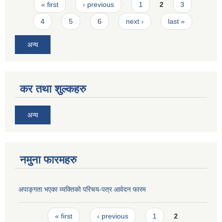
Pages
« first
‹ previous
1
2
3
4
5
6
next ›
last »
अन्य
कर तथा शुल्कहरु
अन्य
नमुना फारमहरु
अपाङ्गता भएका व्यक्तिको परिचय-पत्र आवेदन फारम
Pages
« first
‹ previous
1
2