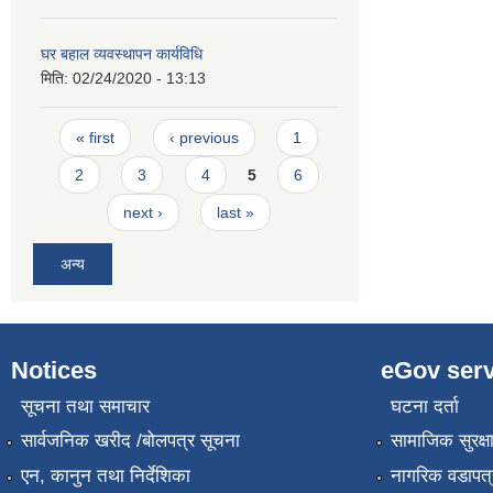
घर बहाल व्यवस्थापन कार्यविधि
मिति:
02/24/2020 - 13:13
Pages
« first
‹ previous
1
2
3
4
5
6
next ›
last »
अन्य
Notices
eGov serv
सूचना तथा समाचार
घटना दर्ता
सार्वजनिक खरीद /बोलपत्र सूचना
सामाजिक सुरक्ष
एन, कानुन तथा निर्देशिका
नागरिक वडापत्