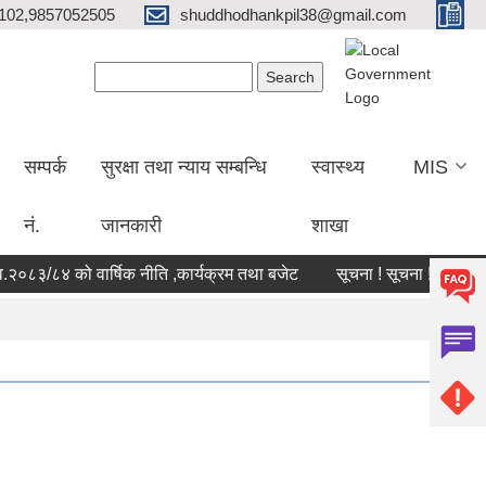
102,9857052505
shuddhodhankpil38@gmail.com
Search form
Search
सम्पर्क
सुरक्षा तथा न्याय सम्बन्धि
स्वास्थ्य
MIS
नं.
जानकारी
शाखा
८३/८४ को वार्षिक नीति ,कार्यक्रम तथा बजेट
सूचना ! सूचना !! सूचना !!!