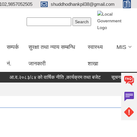
102,9857052505
shuddhodhankpil38@gmail.com
Search form
Search
सम्पर्क
सुरक्षा तथा न्याय सम्बन्धि
स्वास्थ्य
MIS
नं.
जानकारी
शाखा
आ.व.२०८३/८४ को वार्षिक नीति ,कार्यक्रम तथा बजेट
सूचना ! सूचना !! स