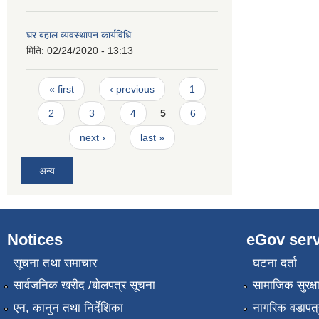
घर बहाल व्यवस्थापन कार्यविधि
मिति:
02/24/2020 - 13:13
Pages
« first
‹ previous
1
2
3
4
5
6
next ›
last »
अन्य
Notices
eGov serv
सूचना तथा समाचार
घटना दर्ता
सार्वजनिक खरीद /बोलपत्र सूचना
सामाजिक सुरक्ष
एन, कानुन तथा निर्देशिका
नागरिक वडापत्