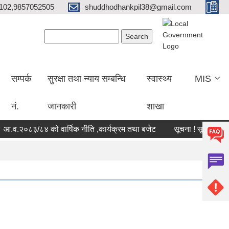
102,9857052505
shuddhodhankpil38@gmail.com
Search form
Search
सम्पर्क
सुरक्षा तथा न्याय सम्बन्धि
स्वास्थ्य
MIS
नं.
जानकारी
शाखा
.व.२०८३/८४ को वार्षिक नीति ,कार्यक्रम तथा बजेट
सूचना ! सूचना !! सूचना