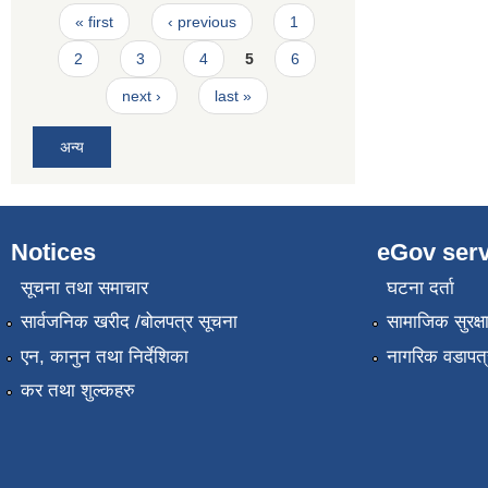
Pages
« first
‹ previous
1
2
3
4
5
6
next ›
last »
अन्य
Notices
eGov serv
सूचना तथा समाचार
घटना दर्ता
सार्वजनिक खरीद /बोलपत्र सूचना
सामाजिक सुरक्ष
एन, कानुन तथा निर्देशिका
नागरिक वडापत्
कर तथा शुल्कहरु