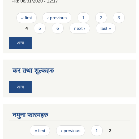
मिति:
08/31/2020 - 12:17
Pages
« first
‹ previous
1
2
3
4
5
6
next ›
last »
अन्य
कर तथा शुल्कहरु
अन्य
नमुना फारमहरु
Pages
« first
‹ previous
1
2